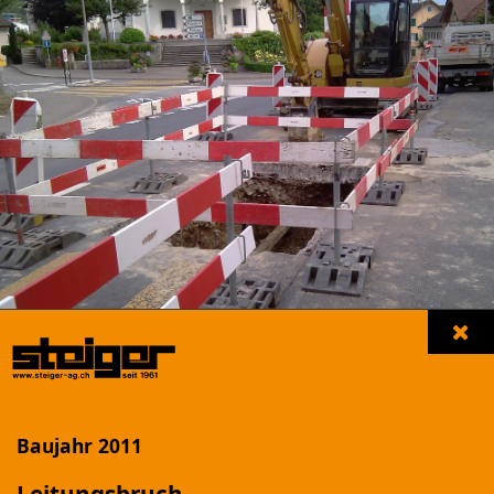
Unsere Referenzen
Filter einblenden
Baujahr 2011
NEUBAU MFH "LANDHUSWEG"
Beromünster