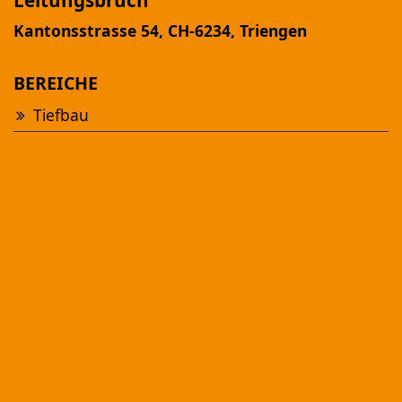
Leitungsbruch
Kantonsstrasse 54, CH-6234, Triengen
BEREICHE
Tiefbau
Ansehen
NEUBAU MFH "AM FÜRBACH"
Altbüron
Ansehen