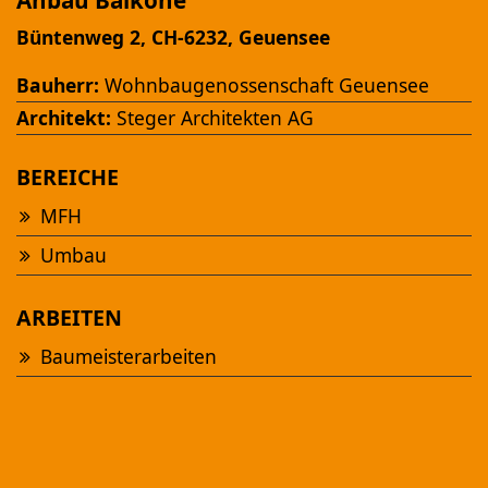
Anbau Balkone
Büntenweg 2, CH-6232, Geuensee
Bauherr:
Wohnbaugenossenschaft Geuensee
Architekt:
Steger Architekten AG
BEREICHE
Ansehen
MFH
Umbau
NEUBAU MFH "AM FÜRBACH"
Altbüron
ARBEITEN
Baumeisterarbeiten
Ansehen