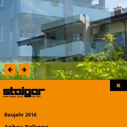
Unsere Referenzen
Filter einblenden
Baujahr 2016
NEUBAU MFH "LANDHUSWEG"
Beromünster