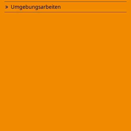
Umgebungsarbeiten
NEUBAU MFH "CHÄPPELIWEG"
Sursee
Ansehen
UMBAU EFH "WIGGERWEG"
Zofingen