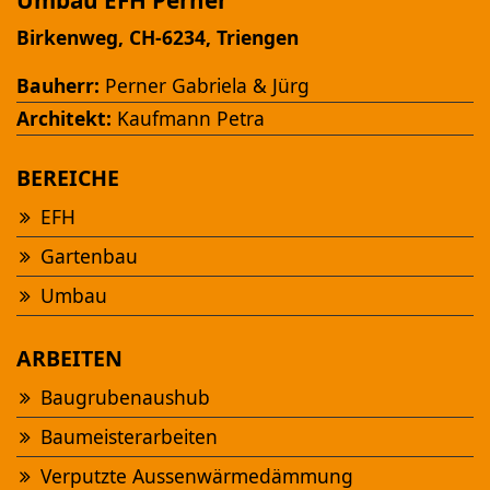
Umbau EFH Perner
Birkenweg, CH-6234, Triengen
Bauherr:
Perner Gabriela & Jürg
Architekt:
Kaufmann Petra
BEREICHE
Ansehen
EFH
Gartenbau
NEUBAU MFH "AM FÜRBACH"
Altbüron
Umbau
ARBEITEN
Baugrubenaushub
Baumeisterarbeiten
Verputzte Aussenwärmedämmung
Ansehen