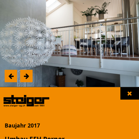
Unsere Referenzen
Filter einblenden
Baujahr 2017
NEUBAU MFH "LANDHUSWEG"
Beromünster