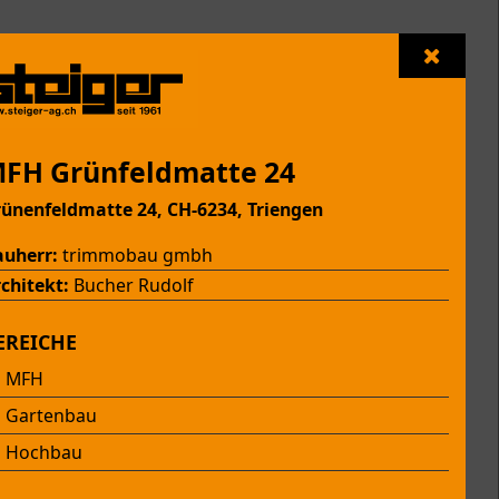
FH Grünfeldmatte 24
SUCHEN
ünenfeldmatte 24, CH-6234, Triengen
auherr:
trimmobau gmbh
chitekt:
Bucher Rudolf
EREICHE
MFH
Gartenbau
Hochbau
NEUBAU MFH "CHÄPPELIWEG"