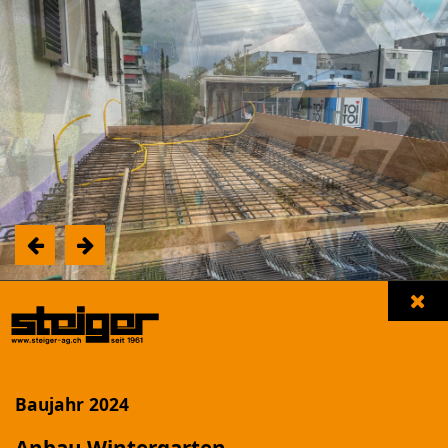
Unsere Referenzen
Filter einblenden
Baujahr 2024
NEUBAU MFH "LANDHUSWEG"
Beromünster