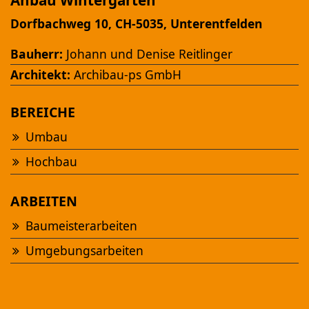
Anbau Wintergarten
Dorfbachweg 10, CH-5035, Unterentfelden
Bauherr:
Johann und Denise Reitlinger
Architekt:
Archibau-ps GmbH
BEREICHE
Ansehen
Umbau
Hochbau
NEUBAU MFH "AM FÜRBACH"
Altbüron
ARBEITEN
Baumeisterarbeiten
Umgebungsarbeiten
Ansehen