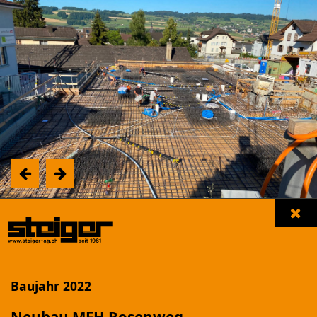
Unsere Referenzen
Filter einblenden
Baujahr 2022
NEUBAU MFH "LANDHUSWEG"
Beromünster