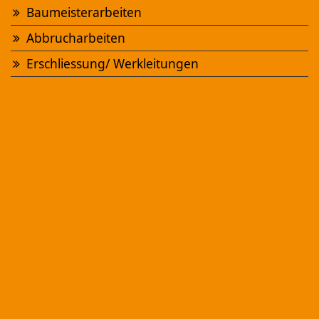
Baumeisterarbeiten
Abbrucharbeiten
NEUBAU MFH "CHÄPPELIWEG"
Sursee
Erschliessung/ Werkleitungen
Ansehen
UMBAU EFH "WIGGERWEG"
Zofingen