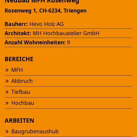
Neubau MFH Rosenweg
Rosenweg 1, CH-6234, Triengen
Bauherr:
Hevo Holz AG
Architekt:
MH Hochbauatelier GmbH
Anzahl Wohneinheiten:
9
Ansehen
BEREICHE
MFH
NEUBAU MFH "AM FÜRBACH"
Abbruch
Altbüron
Tiefbau
Hochbau
ARBEITEN
Baugrubenaushub
Ansehen