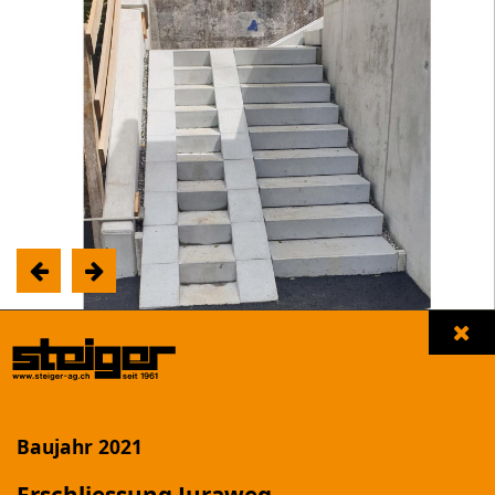
Unsere Referenzen
Filter einblenden
Baujahr 2021
NEUBAU MFH "LANDHUSWEG"
Beromünster