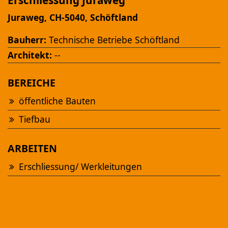
Erschliessung Juraweg
Juraweg, CH-5040, Schöftland
Bauherr:
Technische Betriebe Schöftland
Architekt:
--
BEREICHE
Ansehen
öffentliche Bauten
Tiefbau
NEUBAU MFH "AM FÜRBACH"
Altbüron
ARBEITEN
Erschliessung/ Werkleitungen
Ansehen