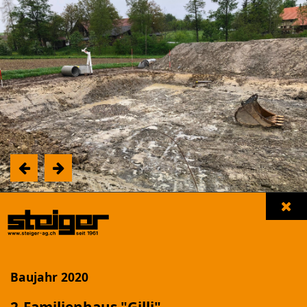
Unsere Referenzen
Filter einblenden
Baujahr 2020
NEUBAU MFH "LANDHUSWEG"
Beromünster