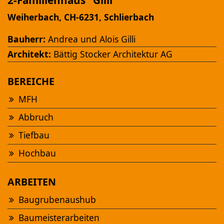
2-Familienhaus "Gilli"
Weiherbach, CH-6231, Schlierbach
Bauherr:
Andrea und Alois Gilli
Architekt:
Bättig Stocker Architektur AG
BEREICHE
Ansehen
MFH
Abbruch
NEUBAU MFH "AM FÜRBACH"
Altbüron
Tiefbau
Hochbau
ARBEITEN
Baugrubenaushub
Baumeisterarbeiten
Ansehen