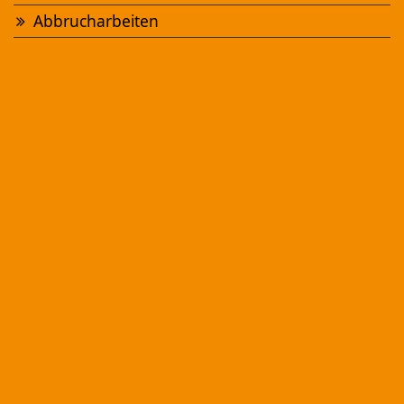
Abbrucharbeiten
NEUBAU MFH "CHÄPPELIWEG"
Sursee
Ansehen
UMBAU EFH "WIGGERWEG"
Zofingen